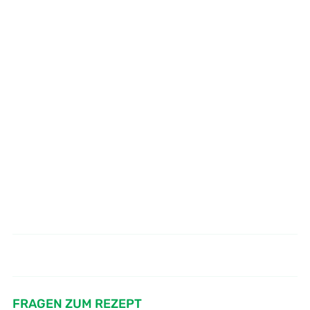
Wie mache ich Backfisch
Wie mache ich Paprika Antipasti
Seelachs MSC
FRAGEN ZUM REZEPT