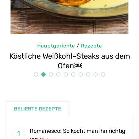
zepte
Hauptgerichte
/
Rezept
eaks aus dem
Selbstgemachte Tahini: S
Rezept
BELIEBTE REZEPTE
Romanesco: So kocht man ihn richtig