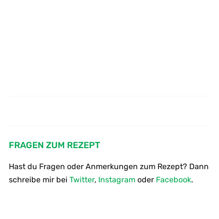
Wie kocht man Schweinefilet mit
Wie brät man Hirsch -
Hirschsteak mit Preiselbeersoße
Parmesankruste
FRAGEN ZUM REZEPT
Hast du Fragen oder Anmerkungen zum Rezept? Dann
schreibe mir bei
Twitter
,
Instagram
oder
Facebook
.