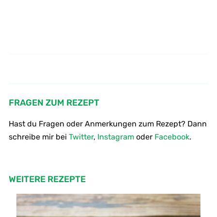
Wie kocht man jungen Kohlrabi
Wie macht man Rote Beete
Carpaccio mit Schafskäse
mit Creme fraiche
FRAGEN ZUM REZEPT
Hast du Fragen oder Anmerkungen zum Rezept? Dann
schreibe mir bei
Twitter
,
Instagram
oder
Facebook
.
WEITERE REZEPTE