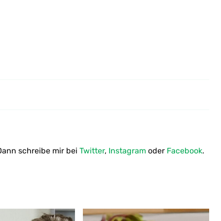
Wie macht man Möhrensalat -
Apfel-Möhren-Rohkost
ann schreibe mir bei
Twitter
,
Instagram
oder
Facebook
.