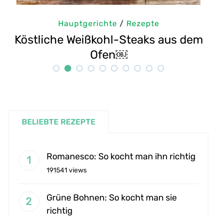
te
/
Rezepte
Hauptgerichte
/
hl-Steaks aus dem
Selbstgemachte Tahi
en￼
Rezept
BELIEBTE REZEPTE
Romanesco: So kocht man ihn richtig
191541 views
Grüne Bohnen: So kocht man sie
richtig