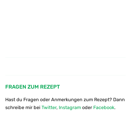
Steak Burger Italien Style mit
Rote Beete Rohkost schnell und
Parmesan und Rucola schnell und
lecker
lecker
FRAGEN ZUM REZEPT
Hast du Fragen oder Anmerkungen zum Rezept? Dann
schreibe mir bei
Twitter
,
Instagram
oder
Facebook
.