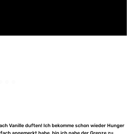
nach Vanille duften! Ich bekomme schon wieder Hunger
rfach angemerkt habe, bin ich nahe der Grenze zu