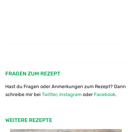
Wie macht man Tomatensalat -
Wie mache ich eine Erdbeer -
Bruchetta-
Creme
FRAGEN ZUM REZEPT
Hast du Fragen oder Anmerkungen zum Rezept? Dann
schreibe mir bei
Twitter
,
Instagram
oder
Facebook
.
WEITERE REZEPTE