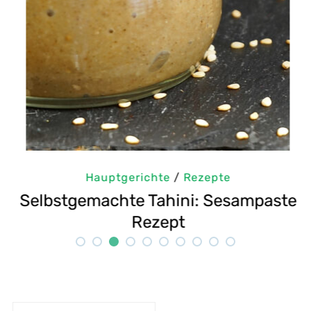
Hauptgerichte
/
Rezepte
m
Selbstgemachte Tahini: Sesampaste
G
Rezept