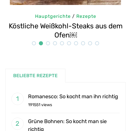
Hauptgerichte
/
Rezepte
m
Selbstgemachte Tahini: Sesampaste
G
Rezept
BELIEBTE REZEPTE
Romanesco: So kocht man ihn richtig
191551 views
Grüne Bohnen: So kocht man sie
richtig