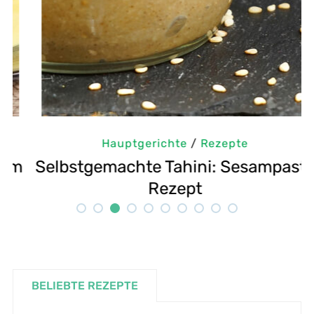
Hauptgerichte
/
Rezepte
m
Selbstgemachte Tahini: Sesampaste
G
Rezept
BELIEBTE REZEPTE