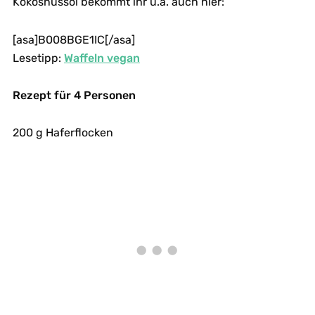
Kokosnussöl bekommt ihr u.a. auch hier:
[asa]B008BGE1IC[/asa]
Lesetipp:
Waffeln vegan
Rezept für 4 Personen
200 g Haferflocken