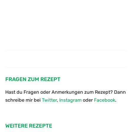
Grünkohlsalat Rezept: So machst
Broccoli asiatisch schnell und
du roten Federkohlsalat
lecker
FRAGEN ZUM REZEPT
Hast du Fragen oder Anmerkungen zum Rezept? Dann
schreibe mir bei
Twitter
,
Instagram
oder
Facebook
.
WEITERE REZEPTE