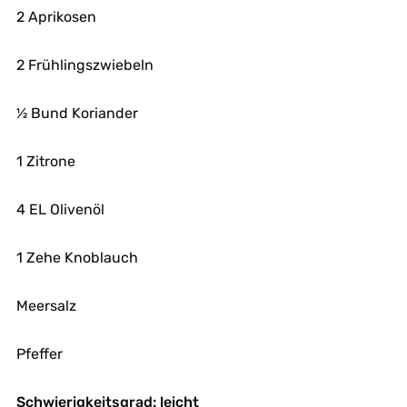
2 Aprikosen
2 Frühlingszwiebeln
½ Bund Koriander
1 Zitrone
4 EL Olivenöl
1 Zehe Knoblauch
Meersalz
Pfeffer
Schwierigkeitsgrad: leicht