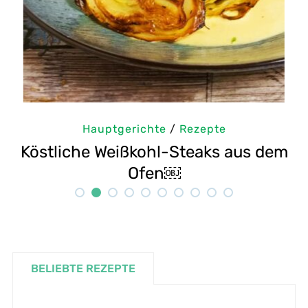
ptgerichte
/
Rezepte
Hauptge
Weißkohl-Steaks aus dem
Selbstgemacht
Ofen￼
BELIEBTE REZEPTE