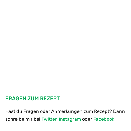
Kabeljau auf Wok Gemüse mit
Remouladensoße modernes
grünen Curry
Rezept
FRAGEN ZUM REZEPT
Hast du Fragen oder Anmerkungen zum Rezept? Dann
schreibe mir bei
Twitter
,
Instagram
oder
Facebook
.