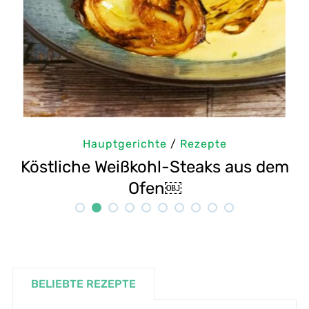
Hauptgerichte
/
Rezepte
m
Selbstgemachte Tahini: Sesampaste
G
Rezept
BELIEBTE REZEPTE