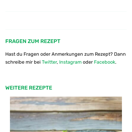
Wie macht man Brennnessel-
Wie macht man einen grünen
Pesto – Pesto aus Brennnesseln
Smoothie mit Brennnesseln
FRAGEN ZUM REZEPT
Hast du Fragen oder Anmerkungen zum Rezept? Dann
schreibe mir bei
Twitter
,
Instagram
oder
Facebook
.
WEITERE REZEPTE