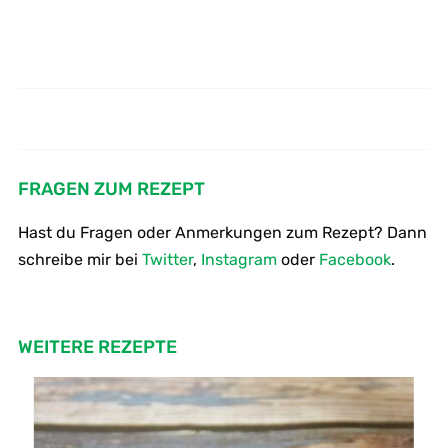
Wie kocht man Möhren aus drei
Wie macht man Kirsch Joghurt
verschiedenen Sorten
Eis
FRAGEN ZUM REZEPT
Hast du Fragen oder Anmerkungen zum Rezept? Dann
schreibe mir bei
Twitter
,
Instagram
oder
Facebook
.
WEITERE REZEPTE