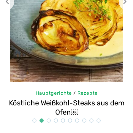
te
/
Rezepte
Hauptgerichte
/
hl-Steaks aus dem
Selbstgemachte Tahi
en￼
Rezept