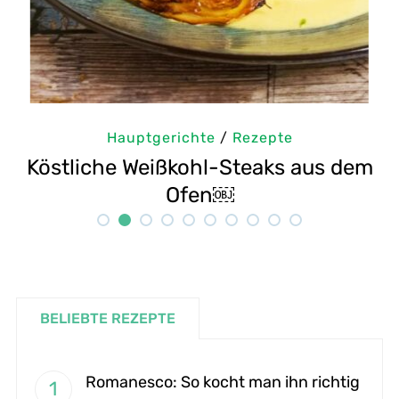
chte
/
Rezepte
Hauptgericht
kohl-Steaks aus dem
Selbstgemachte Ta
fen￼
Reze
BELIEBTE REZEPTE
Romanesco: So kocht man ihn richtig