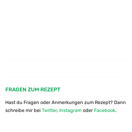
Wie mariniere Schweinefleisch
Wie mach ich Sour Creme
klassisch und vegan
scharf
FRAGEN ZUM REZEPT
Hast du Fragen oder Anmerkungen zum Rezept? Dann
schreibe mir bei
Twitter
,
Instagram
oder
Facebook
.