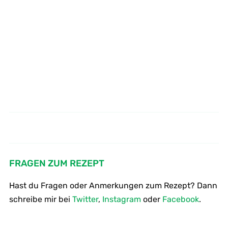
Wie kocht man Maronen -
Wie koche ich Rosenkohl
glasierte Maronen
FRAGEN ZUM REZEPT
Hast du Fragen oder Anmerkungen zum Rezept? Dann
schreibe mir bei
Twitter
,
Instagram
oder
Facebook
.