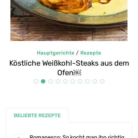
Hauptgerichte
/
Rezepte
us dem
Selbstgemachte Tahini: Sesampa
Rezept
BELIEBTE REZEPTE
Romanesco: So kocht man ihn richtig