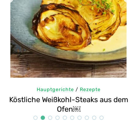
Hauptgerichte
/
Rezepte
em
Selbstgemachte Tahini: Sesampaste
Rezept