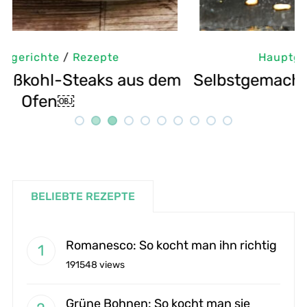
Hauptgerichte
/
Rezepte
m
Selbstgemachte Tahini: Sesampaste
G
Rezept
BELIEBTE REZEPTE
Romanesco: So kocht man ihn richtig
191548 views
Grüne Bohnen: So kocht man sie