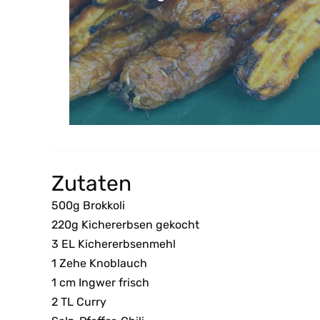
Zutaten
500g Brokkoli
220g Kichererbsen gekocht
3 EL Kichererbsenmehl
1 Zehe Knoblauch
1 cm Ingwer frisch
2 TL Curry