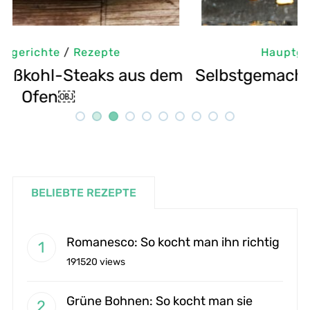
Hauptgerichte
/
Rezepte
m
Selbstgemachte Tahini: Sesampaste
G
Rezept
BELIEBTE REZEPTE
Romanesco: So kocht man ihn richtig
191520 views
Grüne Bohnen: So kocht man sie