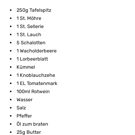
250g Tafelspitz
1 St. Möhre
1 St. Sellerie
1 St. Lauch
5 Schalotten
1 Wacholderbeere
1 Lorbeerblatt
Kümmel
1 Knoblauchzehe
1 EL Tomatenmark
100ml Rotwein
Wasser
Salz
Pfeffer
Öl zum braten
25g Butter