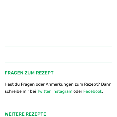
Wie brate ich Auberginen -
Zucchini in Ei - Käse - Hülle auf
Gewürz Auberginen auf Hirse
Tomaten - Spaghetti ( Piccata )
Risotto
FRAGEN ZUM REZEPT
Hast du Fragen oder Anmerkungen zum Rezept? Dann
schreibe mir bei
Twitter
,
Instagram
oder
Facebook
.
WEITERE REZEPTE