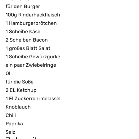
für den Burger
100g Rinderhackfleisch
1 Hamburgerbrötchen
1 Scheibe Käse
2 Scheiben Bacon
1 großes Blatt Salat
1 Scheibe Gewürzgurke
ein paar Zwiebelringe
Öl
für die Soße
2 EL Ketchup
1 El Zuckerrohrmelassel
Knoblauch
Chili
Paprika
Salz